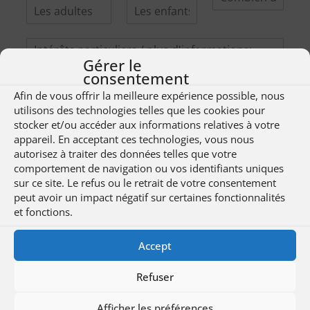
)
:
:
I
n
Gérer le
t
consentement
é
Afin de vous offrir la meilleure expérience possible, nous
r
utilisons des technologies telles que les cookies pour
ê
stocker et/ou accéder aux informations relatives à votre
t
appareil. En acceptant ces technologies, vous nous
s
Données
Données
autorisez à traiter des données telles que votre
p
personnelles:
*
personnelles:
comportement de navigation ou vos identifiants uniques
a
r
sur ce site. Le refus ou le retrait de votre consentement
t
peut avoir un impact négatif sur certaines fonctionnalités
i
D
D
et fonctions.
c
o
o
u
n
n
Accept
l
A
En soumettant votre demande, vous nous
n
n
i
c
é
autorisez à stocker, utiliser et partager vos
é
Refuser
e
c
e
e
informations avec des tiers. Vous recevrez des
r
e
s
s
informations non contraignantes et, le cas
s
p
Afficher les préférences
p
p