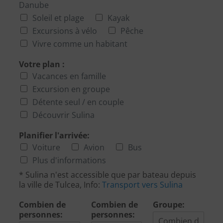
Danube
v
e
Soleil et plage
Kayak
u
d
d
u
Excursions à vélo
Pêche
u
v
Vivre comme un habitant
v
o
o
y
Votre plan :
y
a
Vacances en famille
a
g
g
Excursion en groupe
e
e
(
Détente seul / en couple
(
l
Découvrir Sulina
l
i
i
e
Planifier l'arrivée:
e
u
Voiture
Avion
Bus
u
,
,
r
Plus d'informations
r
é
* Sulina n'est accessible que par bateau depuis
é
g
la ville de Tulcea, Info:
Transport vers Sulina
g
i
i
o
Combien de
Combien de
Groupe:
o
n
personnes:
personnes:
n
)