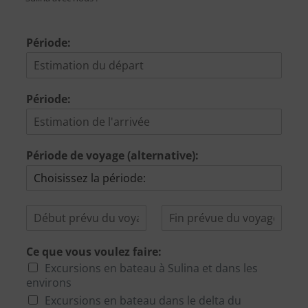
Période:
Période:
Période de voyage (alternative):
D
F
é
i
b
n
Ce que vous voulez faire:
u
p
t
r
Excursions en bateau à Sulina et dans les
p
é
environs
r
v
Excursions en bateau dans le delta du
é
u