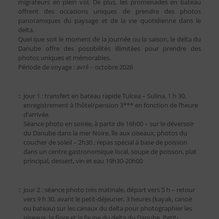
migrateurs en plein vol. De plus, les promenades en bateau
offrent des occasions uniques de prendre des photos
panoramiques du paysage et de la vie quotidienne dans le
delta.
Quel que soit le moment de la journée ou la saison, le delta du
Danube offre des possibilités illimitées pour prendre des
photos uniques et mémorables.
Période de voyage : avril – octobre 2026
::
Jour 1 : transfert en bateau rapide Tulcea – Sulina, 1 h 30,
enregistrement à l’hôtel/pension 3*** en fonction de l’heure
d’arrivée.
Séance photo en soirée, à partir de 16h00 – sur le déversoir
du Danube dans la mer Noire, île aux oiseaux, photos du
coucher de soleil – 2h30 ; repas spécial à base de poisson
dans un centre gastronomique local, soupe de poisson, plat
principal, dessert, vin et eau 19h30-20h00
::
Jour 2 : séance photo très matinale, départ vers 5 h – retour
vers 9 h 30, avant le petit-déjeuner, 3 heures (kayak, canoë
ou bateau) sur les canaux du delta pour photographier les
oiseaux, la flore et la faune du delta du Danube. Petit-