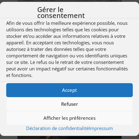
Gérer le
consentement
::
Jour 3 : excursion photo à Padurea Letea, départ à 9h00
Afin de vous offrir la meilleure expérience possible, nous
après le petit-déjeuner. Séance photo de 5 à 6 heures. Dîner
utilisons des technologies telles que les cookies pour
sur l’une des terrasses situées sur la falaise de Sulina.
stocker et/ou accéder aux informations relatives à votre
appareil. En acceptant ces technologies, vous nous
autorisez à traiter des données telles que votre
::
Jour 4 : petit-déjeuner et adieu au delta du Danube. Transfert
comportement de navigation ou vos identifiants uniques
en bateau rapide Sulina – Tulcea, départ à 10h00. À bientôt
sur ce site. Le refus ou le retrait de votre consentement
pour une nouvelle perspective !
peut avoir un impact négatif sur certaines fonctionnalités
et fonctions.
::
Excursions avec guide touristique anglophone
Accept
Refuser
Afficher les préférences
Déclaration de confidentialité
Impressum