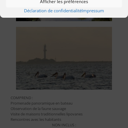
Afficher les préférences
Déclaration de confidentialité
Impressum
COMPREND :
Promenade panoramique en bateau
Observation de la faune sauvage
Visite de maisons traditionnelles lipovanes
Rencontres avec les habitants
NON INCLUS :