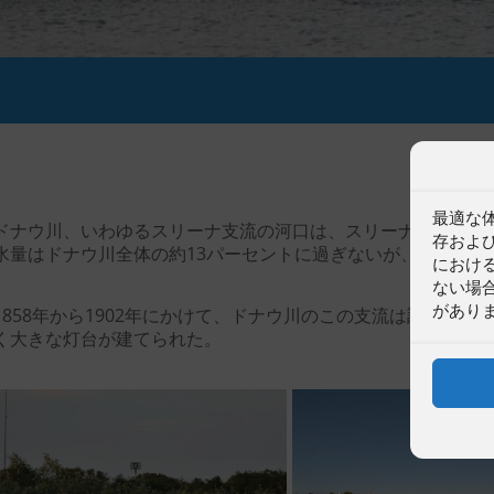
最適な
ドナウ川、いわゆるスリーナ支流の河口は、スリーナの町の真
存およ
水量はドナウ川全体の約13パーセントに過ぎないが、海運にと
におけ
ない場
があり
1858年から1902年にかけて、ドナウ川のこの支流は調整
く大きな灯台が建てられた。