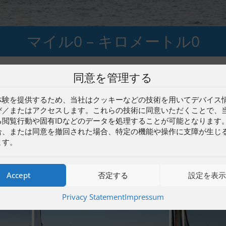
マイル0 – キロメートル0
同意を管理する
体験を提供するため、当社はクッキーなどの技術を用いてデバイス
向かいに位置する。スリーナ支流は西から東へ一直線に流れ、
び／またはアクセスします。これらの技術に同意いただくことで、
って最も重要な支流である。
る閲覧行動や固有IDなどのデータを処理することが可能となります
合、または同意を撤回された場合、特定の機能や操作に支障が生じ
ます。
され、川底が深くなった。河口が詰まるのを防ぐために関門が作
Accept
否定する
設定を表
Privacy Statement
Impressum