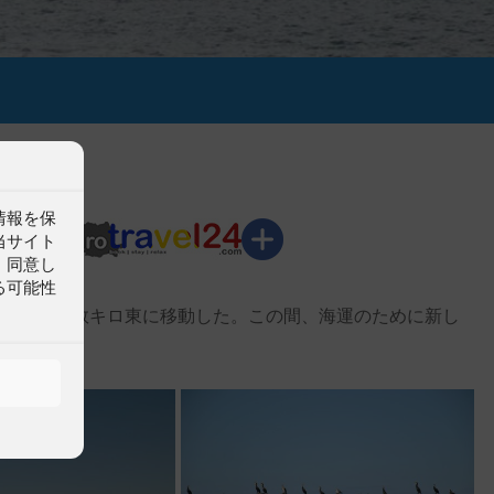
情報を保
分水後の
当サイト
。同意し
る可能性
られ、河口は数キロ東に移動した。この間、海運のために新し
示