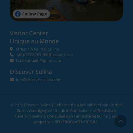
Follow Page
Visitor Center
Unique au Monde
Straat 1 A Nr. 190, Sulina
+40 (0)722 269 180
(Pascale Iulia)
rezervariuam@gmail.com
Discover Sulina
info@discover-sulina.com
©
2026 Discover Sulina | Gebaseerd op het initiatief van
Ontdek
Sulina Vereniging
en
Urlaub in Rumänien
, het Toeristisch
Centrum Sulina & Donaudelta en
Fantastische Sulina
| Een
project van
RED FROG AGENTIE S.R.L.