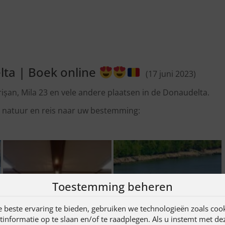
lta | Boek online
(17 juni 2023)
rișan, Mila 23 en vele andere plaatsen in de Donaudelta.
e natuur en reis naar uw bestemming:
Toestemming beheren
 beste ervaring te bieden, gebruiken we technologieën zoals coo
informatie op te slaan en/of te raadplegen. Als u instemt met de