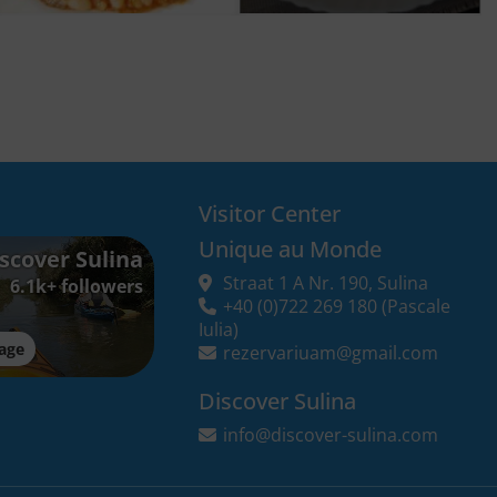
Visitor Center
Unique au Monde
scover Sulina
Straat 1 A Nr. 190, Sulina
6.1k+ followers
+40 (0)722 269 180
(Pascale
Iulia)
age
rezervariuam@gmail.com
Discover Sulina
info@discover-sulina.com