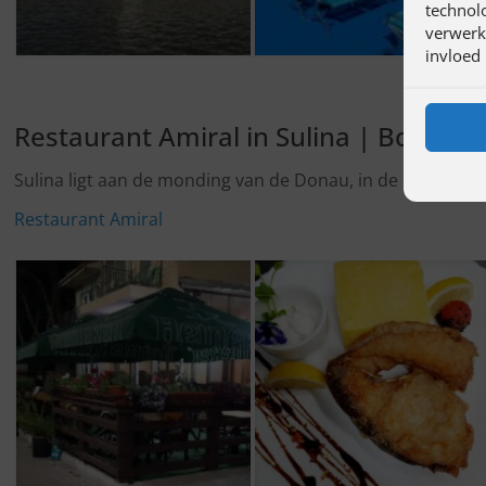
technol
verwerke
invloed
Restaurant Amiral in Sulina | Bon App
Sulina ligt aan de monding van de Donau, in de Donaudelt
Restaurant Amiral