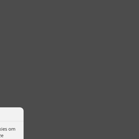
kies om
ze