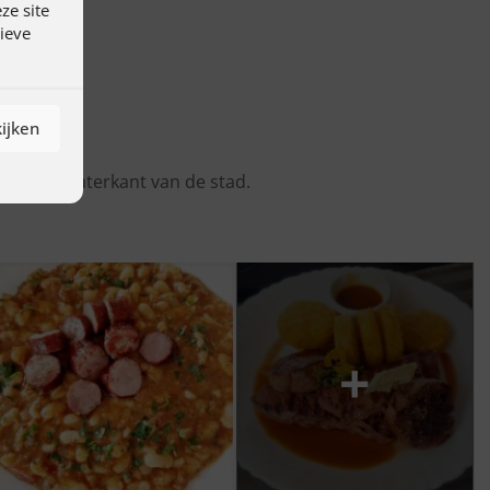
ze site
tieve
ijken
 aan de waterkant van de stad.