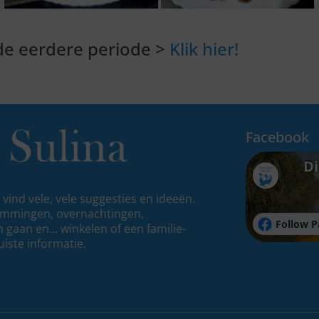
 de eerdere periode >
Klik hier!
Facebook
Di
vind vele, vele suggesties en ideeën.
emmingen, overnachtingen,
Follow P
gaan en... winkelen of een familie-
uiste informatie.