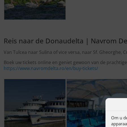
Reis naar de Donaudelta | Navrom De
Van Tulcea naar Sulina of vice versa, naar Sf. Gheorghe, C
Boek uw tickets online en geniet gewoon van de prachtig
https://www.navromdelta.ro/en/buy-tickets/
Om u de
apparaat