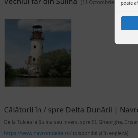
Vechiul far din Sulina
(11 Octombrie 2024)
poate af
Călătorii în / spre Delta Dunării | Na
De la Tulcea la Sulina sau invers, spre Sf. Gheorghe, Crișan
https://www.navromdelta.ro/
(disponibil și în engleză)